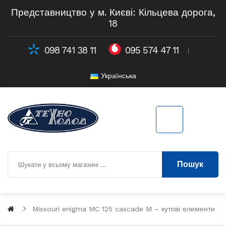
Представництво у м. Києві: Кільцева дорога,
18
098 741 38 11
095 574 47 11
Українська
Пошук
Missouri enigma MC 125 cascade M – кутові елементи